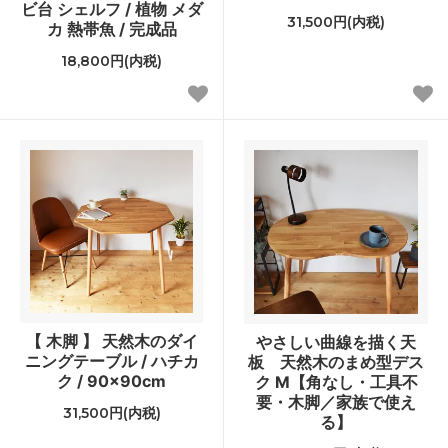
ビ台 シェルフ / 植物 メダ
31,500円(内税)
カ 熱帯魚 / 完成品
18,800円(内税)
【 木脚 】 天然木のダイ
やさしい曲線を描く天
ニングテーブル / ハチカ
板 天然木のまめ型デス
ク / 90×90cm
ク M【角なし・工具不
要・木脚／家族で使え
31,500円(内税)
る】