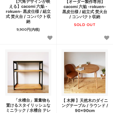
【六角デザインが映
【オーダー製作専用】
える】cacomi 六焔 -
cacomi 六焔 -rokuen-
rokuen- 黒皮仕様 / 組立
黒皮仕様 / 組立式 焚火台
式 焚火台 / コンパクト収
/ コンパクト収納
納
SOLD OUT
9,900円(内税)
「水槽台」重量物も
【 木脚 】天然木のダイニ
置けるスタイリッシュな
ングテーブル / ラウンド /
ミニラック / 水槽台 テレ
90×90cm