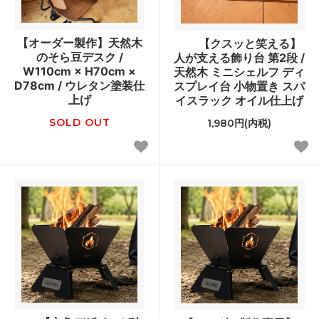
【オーダー製作】天然木
【クスッと笑える】
のそら豆デスク /
人が支える飾り台 第2段 /
W110cm × H70cm ×
天然木 ミニシェルフ ディ
D78cm / ウレタン塗装仕
スプレイ台 小物置き スパ
上げ
イスラック オイル仕上げ
SOLD OUT
1,980円(内税)