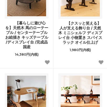
【暮らしに遊び心
【クスッと笑える】
を】天然木 馬のローテー
人が支える飾り台 / 天然
ブル / センターテーブル
木 ミニシェルフ ディスプ
お絵描き キッズテーブル
レイ台 小物置き スパイス
/ディスプレイ台 /完成品
ラック オイル仕上げ
国産
1,980円(内税)
14,380円(内税)