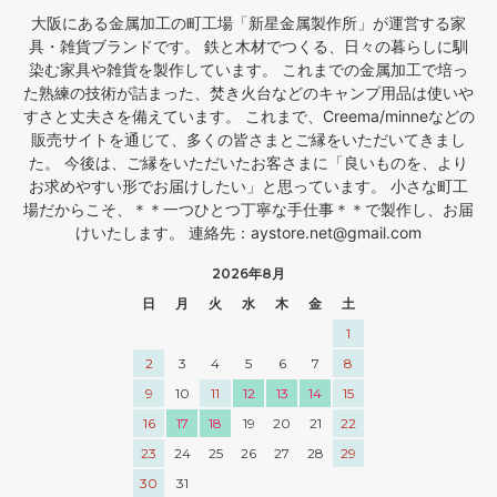
大阪にある金属加工の町工場「新星金属製作所」が運営する家
具・雑貨ブランドです。 鉄と木材でつくる、日々の暮らしに馴
染む家具や雑貨を製作しています。 これまでの金属加工で培っ
た熟練の技術が詰まった、焚き火台などのキャンプ用品は使いや
すさと丈夫さを備えています。 これまで、Creema/minneなどの
販売サイトを通じて、多くの皆さまとご縁をいただいてきまし
た。 今後は、ご縁をいただいたお客さまに「良いものを、より
お求めやすい形でお届けしたい」と思っています。 小さな町工
場だからこそ、＊＊一つひとつ丁寧な手仕事＊＊で製作し、お届
けいたします。 連絡先：aystore.net@gmail.com
2026年8月
日
月
火
水
木
金
土
1
2
3
4
5
6
7
8
9
10
11
12
13
14
15
16
17
18
19
20
21
22
23
24
25
26
27
28
29
30
31