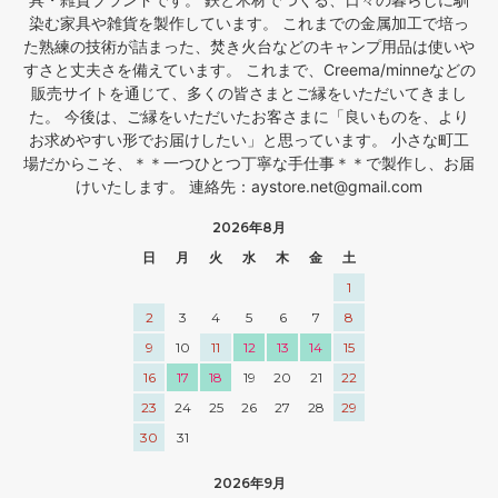
染む家具や雑貨を製作しています。 これまでの金属加工で培っ
た熟練の技術が詰まった、焚き火台などのキャンプ用品は使いや
すさと丈夫さを備えています。 これまで、Creema/minneなどの
販売サイトを通じて、多くの皆さまとご縁をいただいてきまし
た。 今後は、ご縁をいただいたお客さまに「良いものを、より
お求めやすい形でお届けしたい」と思っています。 小さな町工
場だからこそ、＊＊一つひとつ丁寧な手仕事＊＊で製作し、お届
けいたします。 連絡先：aystore.net@gmail.com
2026年8月
日
月
火
水
木
金
土
1
2
3
4
5
6
7
8
9
10
11
12
13
14
15
16
17
18
19
20
21
22
23
24
25
26
27
28
29
30
31
2026年9月